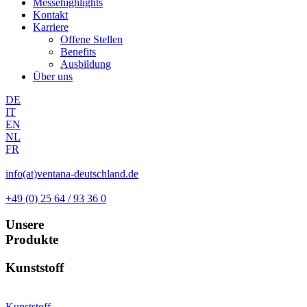
Messehighlights
Kontakt
Karriere
Offene Stellen
Benefits
Ausbildung
Über uns
DE
IT
EN
NL
FR
info(at)ventana-deutschland.de
+49 (0) 25 64 / 93 36 0
Unsere
Produkte
Kunststoff
Kunststoff