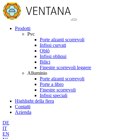
Prodotti
Pvc
Porte alzanti scorrevoli
Infissi curvati
Oblò
Infissi obliqui
Bilici
Finestre scorrevoli leggere
Alluminio
Porte alzanti scorrevoli
Porte a libro
Finestre scorrevoli
Infissi speciali
Highlight della fiera
Contatti
Azienda
DE
IT
EN